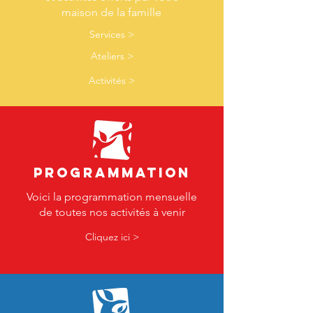
maison de la famille
Services >
Ateliers >
Activités >
PROGRAMMATION
Voici la programmation mensuelle
de toutes nos activités à venir
Cliquez ici >