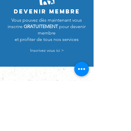
Devenir membre
Vous pouvez dès maintenant vous
inscrire
GRATUITEMENT
pour devenir
membre
et profiter de tous nos services
Inscrivez vous ici >